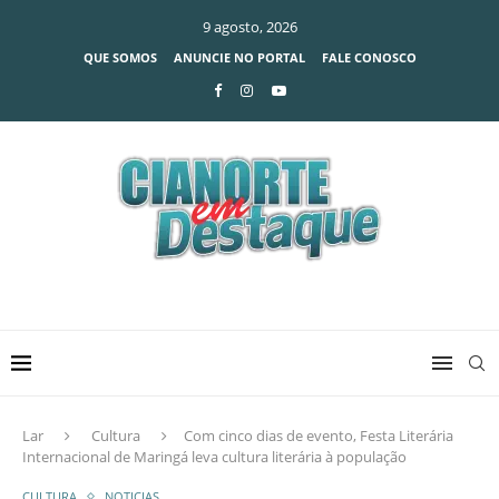
9 agosto, 2026
QUE SOMOS
ANUNCIE NO PORTAL
FALE CONOSCO
Lar
Cultura
Com cinco dias de evento, Festa Literária
Internacional de Maringá leva cultura literária à população
CULTURA
NOTICIAS