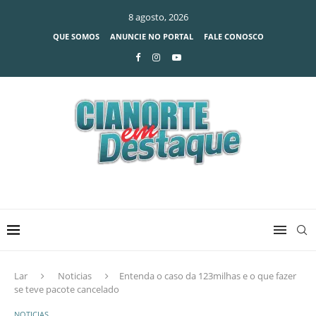
8 agosto, 2026
QUE SOMOS
ANUNCIE NO PORTAL
FALE CONOSCO
Lar
Noticias
Entenda o caso da 123milhas e o que fazer
se teve pacote cancelado
NOTICIAS