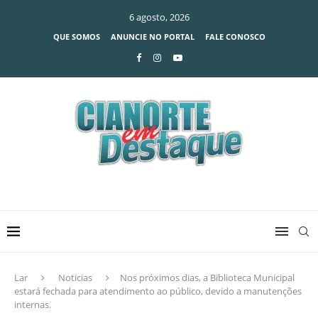
6 agosto, 2026
QUE SOMOS
ANUNCIE NO PORTAL
FALE CONOSCO
Lar
Noticias
Nos próximos dias, a Biblioteca Municipal
estará fechada para atendimento ao público, devido a manutenções
internas.