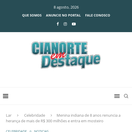
8 agosto, 2026
QUE SOMOS
ANUNCIE NO PORTAL
FALE CONOSCO
Lar
Celebridade
Menina indiana de 8 anos renuncia a
herança de mais de R$ 300 milhões e entra em mosteiro
CELEBRIDADE
NOTICIAS