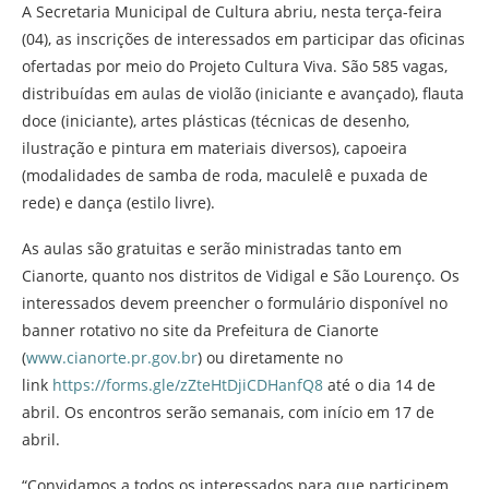
A Secretaria Municipal de Cultura abriu, nesta terça-feira
(04), as inscrições de interessados em participar das oficinas
ofertadas por meio do Projeto Cultura Viva. São 585 vagas,
distribuídas em aulas de violão (iniciante e avançado), flauta
doce (iniciante), artes plásticas (técnicas de desenho,
ilustração e pintura em materiais diversos), capoeira
(modalidades de samba de roda, maculelê e puxada de
rede) e dança (estilo livre).
As aulas são gratuitas e serão ministradas tanto em
Cianorte, quanto nos distritos de Vidigal e São Lourenço. Os
interessados devem preencher o formulário disponível no
banner rotativo no site da Prefeitura de Cianorte
(
www.cianorte.pr.gov.br
) ou diretamente no
link
https://forms.gle/zZteHtDjiCDHanfQ8
até o dia 14 de
abril. Os encontros serão semanais, com início em 17 de
abril.
“Convidamos a todos os interessados para que participem