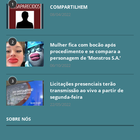
1
COMPARTILHEM
08/04/2022
2
Mulher fica com bocão após
procedimento e se compara a
personagem de ‘Monstros S.A.’
06/10/2022
3
Licitações presenciais terão
transmissão ao vivo a partir de
segunda-feira
22/05/2022
SOBRE NÓS