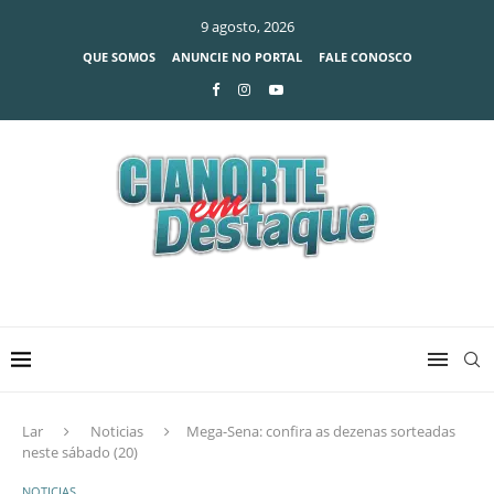
9 agosto, 2026
QUE SOMOS
ANUNCIE NO PORTAL
FALE CONOSCO
Lar
Noticias
Mega-Sena: confira as dezenas sorteadas
neste sábado (20)
NOTICIAS