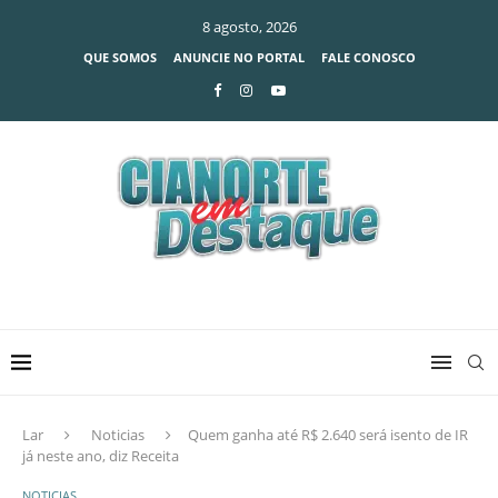
8 agosto, 2026
QUE SOMOS
ANUNCIE NO PORTAL
FALE CONOSCO
Lar
Noticias
Quem ganha até R$ 2.640 será isento de IR
já neste ano, diz Receita
NOTICIAS