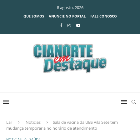
8 agosto, 2026
QUE SOMOS
ANUNCIE NO PORTAL
FALE CONOSCO
Lar
Noticias
Sala de vacina da UBS Vila Sete tem
mudança temporária no horário de atendimento
NOTICIAS
SAÚDE