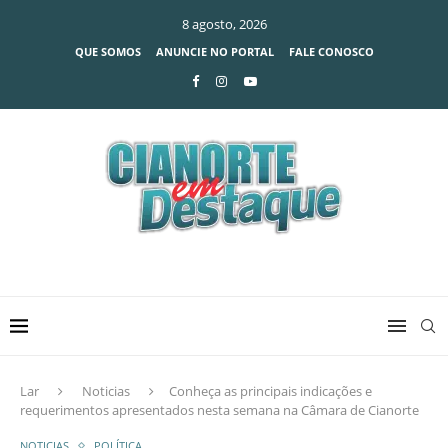
8 agosto, 2026
QUE SOMOS
ANUNCIE NO PORTAL
FALE CONOSCO
Lar
Noticias
Conheça as principais indicações e
requerimentos apresentados nesta semana na Câmara de Cianorte
NOTICIAS
POLÍTICA