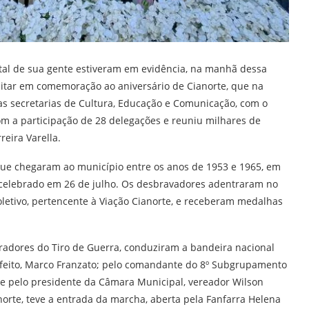
tal de sua gente estiveram em evidência, na manhã dessa
-militar em comemoração ao aniversário de Cianorte, que na
as secretarias de Cultura, Educação e Comunicação, com o
om a participação de 28 delegações e reuniu milhares de
eira Varella.
ue chegaram ao município entre os anos de 1953 e 1965, em
celebrado em 26 de julho. Os desbravadores adentraram no
oletivo, pertencente à Viação Cianorte, e receberam medalhas
radores do Tiro de Guerra, conduziram a bandeira nacional
efeito, Marco Franzato; pelo comandante do 8º Subgrupamento
e pelo presidente da Câmara Municipal, vereador Wilson
orte, teve a entrada da marcha, aberta pela Fanfarra Helena