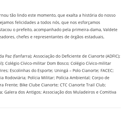
nou tão lindo este momento, que exalta a história do nosso
sejamos felicidades a todos nós, que nos esforçamos
stacou o prefeito, acompanhado pela primeira-dama, Valdete
eadores, chefes e representantes de órgãos estaduais,
da Paz (fanfarra); Associação do Deficiente de Cianorte (ADFIC);
l); Colégio Cívico-militar Dom Bosco; Colégio Cívico-militar
Pires; Escolinhas do Esporte; Uningá – Polo Cianorte; FACEC;
ia Rodoviária; Polícia Militar; Polícia Ambiental; Corpo de
ara Frente; Bike Clube Cianorte; CTC Cianorte Trail Club;
a; Galera dos Antigos; Associação dos Muladeiros e Comitiva