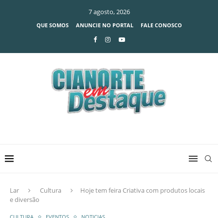
7 agosto, 2026
QUE SOMOS
ANUNCIE NO PORTAL
FALE CONOSCO
Lar
Cultura
Hoje tem feira Criativa com produtos locais
e diversão
CULTURA
EVENTOS
NOTICIAS