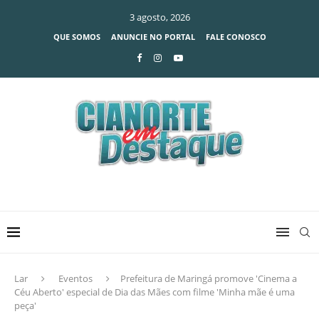
3 agosto, 2026
QUE SOMOS
ANUNCIE NO PORTAL
FALE CONOSCO
Lar
Eventos
Prefeitura de Maringá promove ′Cinema a
Céu Aberto′ especial de Dia das Mães com filme ′Minha mãe é uma
peça′